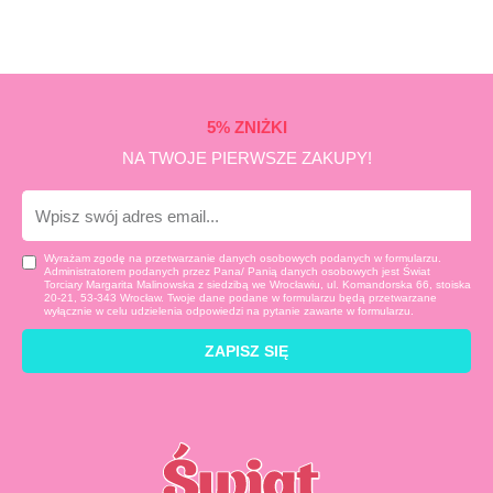
5% ZNIŻKI
NA TWOJE PIERWSZE ZAKUPY!
E-
mail
Wyrażam zgodę na przetwarzanie danych osobowych podanych w formularzu.
Administratorem podanych przez Pana/ Panią danych osobowych jest Świat
Torciary Margarita Malinowska z siedzibą we Wrocławiu, ul. Komandorska 66, stoiska
20-21, 53-343 Wrocław. Twoje dane podane w formularzu będą przetwarzane
wyłącznie w celu udzielenia odpowiedzi na pytanie zawarte w formularzu.
ZAPISZ SIĘ