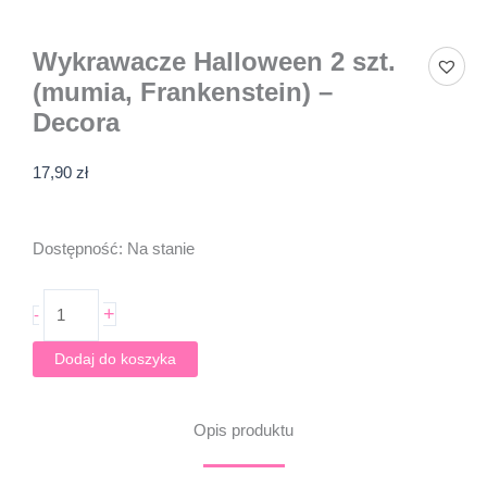
Wykrawacze Halloween 2 szt.
(mumia, Frankenstein) –
Decora
17,90
zł
ilość
Dostępność:
Na stanie
Wykrawacze
Halloween
+
-
2
szt.
Dodaj do koszyka
(mumia,
Frankenstein)
-
Opis produktu
Decora