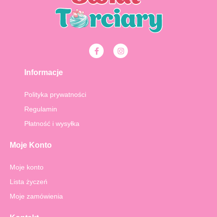
F
I
a
n
c
s
e
t
Informacje
b
a
o
g
o
r
Polityka prywatności
k
a
-
m
Regulamin
f
Płatność i wysyłka
Moje Konto
Moje konto
Lista życzeń
Moje zamówienia