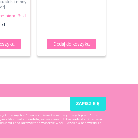
iastek i masy
wej
e pióra, 3szt
0
zł
koszyka
Dodaj do koszyka
ZAPISZ SIĘ
ych podanych w formularzu. Administratorem podanych przez Pana/
arita Malinowska z siedzibą we Wrocławiu, ul. Komandorska 66, stoiska
rmularzu będą przetwarzane wyłącznie w celu udzielenia odpowiedzi na