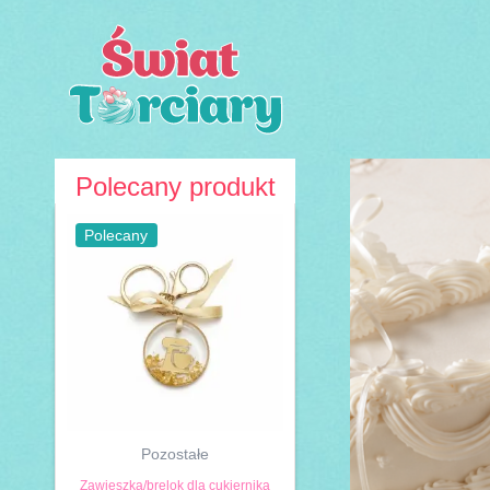
Przejdź
do
treści
Polecany produkt
Polecany
Pozostałe
Zawieszka/brelok dla cukiernika