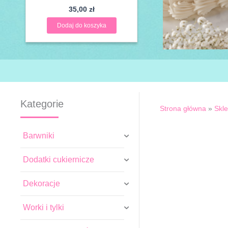
35,00
zł
Dodaj do koszyka
Kategorie
Strona główna
»
Skl
Barwniki
Dodatki cukiernicze
Dekoracje
Worki i tylki