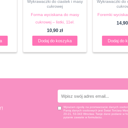
Wykrawaczki do ciastek i masy
Wykrawaczki do c
cukrowej
cukro
Forma wyciskana do masy
Foremki wyciskan
cukrowej – listki, 11el.
14,9
10,90
zł
a
Dodaj do koszyka
Dodaj do 
E-
mail
Wyrażam zgodę na przetwarzanie danych osobow
!
Panią danych osobowych jest Świat Torciary Marg
20-21, 53-343 Wrocław. Twoje dane podane w fo
pytanie zawarte w formularzu.