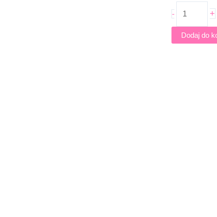
wykrawacz
+
-
KWADRAT
3
Dodaj do k
szt.-
Decora