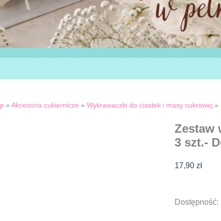
ep
»
Akcesoria cukiernicze
»
Wykrawaczki do ciastek i masy cukrowej
»
Zestaw
3 szt.- 
17,90
zł
ilość
Dostępność:
Zestaw