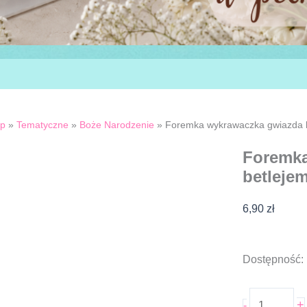
ep
»
Tematyczne
»
Boże Narodzenie
»
Foremka wykrawaczka gwiazda 
Foremka
betleje
6,90
zł
ilość
Dostępność:
Foremka
wykrawacz
+
-