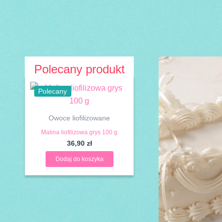
Przejdź
do
treści
Polecany produkt
Polecany
Owoce liofilizowane
Malina liofilizowa grys 100 g
36,90
zł
Dodaj do koszyka