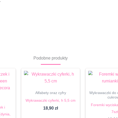
.
Podobne produkty
Alfabety oraz cyfry
Wykrawaczki do c
cukro
Wykrawaczki cyferki, h 5,5 cm
Foremki wyciska
k i
18,90
zł
7sz
dynia,