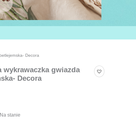
betlejemska- Decora
 wykrawaczka gwiazda
mska- Decora
Na stanie
ka