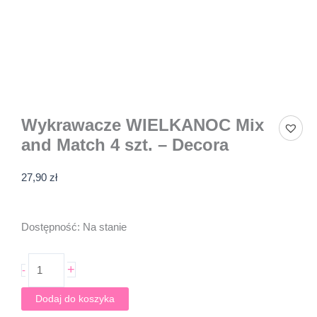
Wykrawacze WIELKANOC Mix
and Match 4 szt. – Decora
27,90
zł
ilość
Dostępność:
Na stanie
Wykrawacze
WIELKANOC
+
-
Mix
and
Dodaj do koszyka
Match