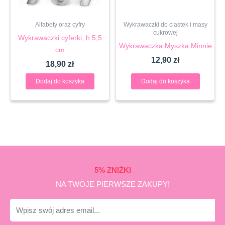
Alfabety oraz cyfry
Wykrawaczki do ciastek i masy
cukrowej
Wykrawaczki cyferki, h 5,5
Wykrawaczka Myszka Minnie
cm
12,90
zł
18,90
zł
Dodaj do koszyka
Dodaj do koszyka
5% ZNIŻKI
NA TWOJE PIERWSZE ZAKUPY!
E-
mail