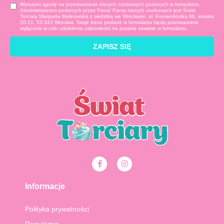
Wyrażam zgodę na przetwarzanie danych osobowych podanych w formularzu.
Administratorem podanych przez Pana/ Panią danych osobowych jest Świat
Torciary Margarita Malinowska z siedzibą we Wrocławiu, ul. Komandorska 66, stoiska
20-21, 53-343 Wrocław. Twoje dane podane w formularzu będą przetwarzane
wyłącznie w celu udzielenia odpowiedzi na pytanie zawarte w formularzu.
ZAPISZ SIĘ
F
I
a
n
c
s
e
t
Informacje
b
a
o
g
o
r
Polityka prywatności
k
a
-
m
Regulamin