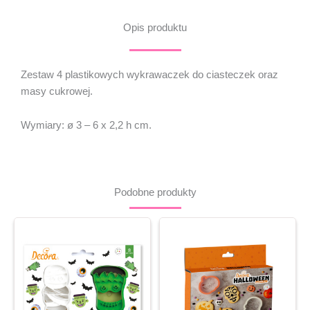
4
szt.
Opis produktu
-
Decora
Zestaw 4 plastikowych wykrawaczek do ciasteczek oraz
masy cukrowej.
Wymiary: ø 3 – 6 x 2,2 h cm.
Podobne produkty