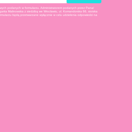
ych podanych w formularzu. Administratorem podanych przez Pana/
arita Malinowska z siedzibą we Wrocławiu, ul. Komandorska 66, stoiska
rmularzu będą przetwarzane wyłącznie w celu udzielenia odpowiedzi na