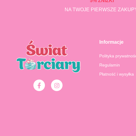
5% ZNIŻKI
NA TWOJE PIERWSZE ZAKUPY
Informacje
Polityka prywatnoś
Regulamin
Płatność i wysyłka
F
I
a
n
c
s
e
t
b
a
o
g
o
r
k
a
-
m
f