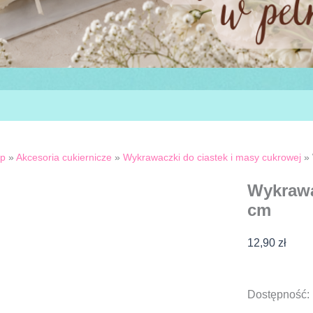
ep
»
Akcesoria cukiernicze
»
Wykrawaczki do ciastek i masy cukrowej
»
Wykrawa
cm
12,90
zł
ilość
Dostępność:
Wykrawacz