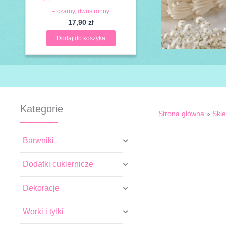
– czarny, dwustronny
17,90
zł
Dodaj do koszyka
Kategorie
Strona główna
»
Skl
Barwniki
Dodatki cukiernicze
Dekoracje
Worki i tylki