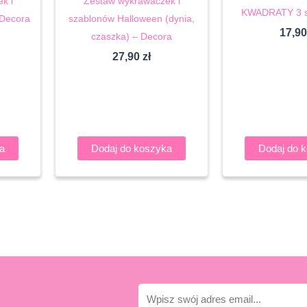
k i
Zestaw wykrawaczek i
KWADRATY 3 sz
 Decora
szablonów Halloween (dynia,
17,9
czaszka) – Decora
27,90
zł
a
Dodaj do koszyka
Dodaj do 
E-