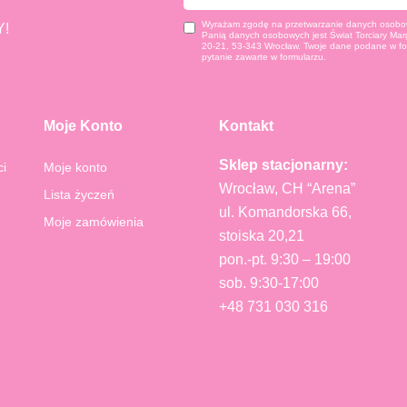
mail
Wyrażam zgodę na przetwarzanie danych osobow
!
Panią danych osobowych jest Świat Torciary Marg
20-21, 53-343 Wrocław. Twoje dane podane w fo
pytanie zawarte w formularzu.
Moje Konto
Kontakt
Sklep stacjonarny:
ci
Moje konto
Wrocław, CH “Arena”
Lista życzeń
ul. Komandorska 66,
Moje zamówienia
stoiska 20,21
pon.-pt. 9:30 – 19:00
sob. 9:30-17:00
+48 731 030 316