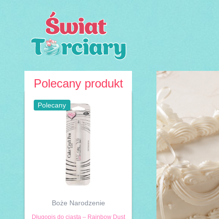
Przejdź
do
treści
Polecany produkt
Polecany
Boże Narodzenie
Długopis do ciasta – Rainbow Dust