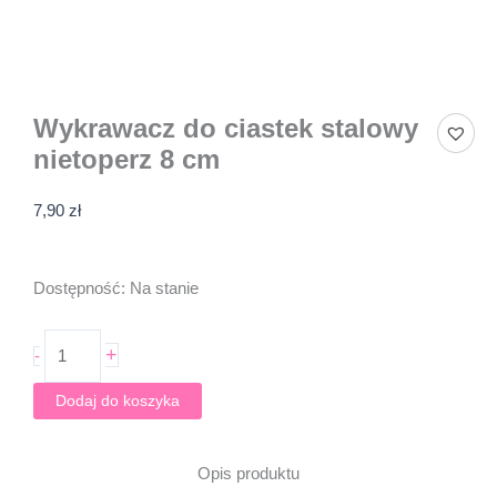
Wykrawacz do ciastek stalowy
nietoperz 8 cm
7,90
zł
ilość
Dostępność:
Na stanie
Wykrawacz
do
+
-
ciastek
stalowy
Dodaj do koszyka
nietoperz
8
cm
Opis produktu