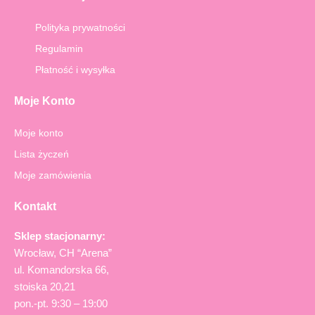
b
a
o
g
o
r
Polityka prywatności
k
a
-
m
Regulamin
f
Płatność i wysyłka
Moje Konto
Moje konto
Lista życzeń
Moje zamówienia
Kontakt
Sklep stacjonarny:
Wrocław, CH “Arena”
ul. Komandorska 66,
stoiska 20,21
pon.-pt. 9:30 – 19:00