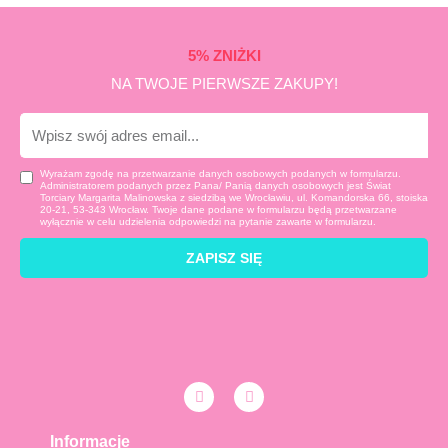
5% ZNIŻKI
NA TWOJE PIERWSZE ZAKUPY!
E-
mail
Wyrażam zgodę na przetwarzanie danych osobowych podanych w formularzu.
Administratorem podanych przez Pana/ Panią danych osobowych jest Świat
Torciary Margarita Malinowska z siedzibą we Wrocławiu, ul. Komandorska 66, stoiska
20-21, 53-343 Wrocław. Twoje dane podane w formularzu będą przetwarzane
wyłącznie w celu udzielenia odpowiedzi na pytanie zawarte w formularzu.
ZAPISZ SIĘ
F
I
a
n
c
s
e
t
Informacje