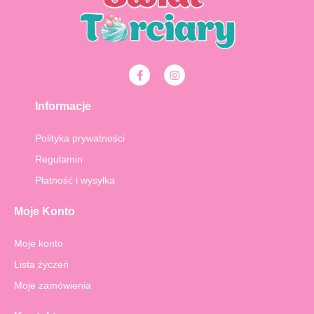
F
I
a
n
c
s
e
t
Informacje
b
a
o
g
o
r
Polityka prywatności
k
a
-
m
Regulamin
f
Płatność i wysyłka
Moje Konto
Moje konto
Lista życzeń
Moje zamówienia