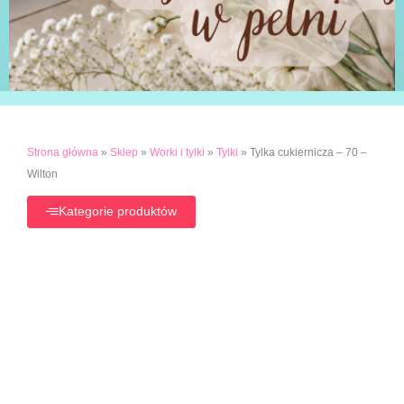
Strona główna
»
Sklep
»
Worki i tylki
»
Tylki
»
Tylka cukiernicza – 70 –
Wilton
Kategorie produktów