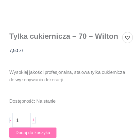
Tylka cukiernicza – 70 – Wilton
7,50
zł
Wysokiej jakości profesjonalna, stalowa tylka cukiernicza
do wykonywania dekoracji.
ilość
Dostępność:
Na stanie
Tylka
cukiernicza
+
-
-
70
Dodaj do koszyka
-