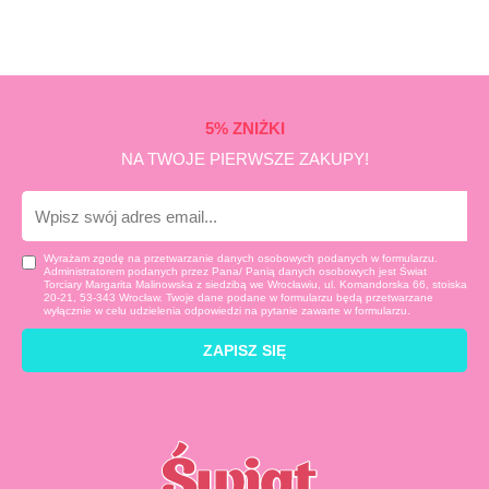
5% ZNIŻKI
NA TWOJE PIERWSZE ZAKUPY!
E-
mail
Wyrażam zgodę na przetwarzanie danych osobowych podanych w formularzu.
Administratorem podanych przez Pana/ Panią danych osobowych jest Świat
Torciary Margarita Malinowska z siedzibą we Wrocławiu, ul. Komandorska 66, stoiska
20-21, 53-343 Wrocław. Twoje dane podane w formularzu będą przetwarzane
wyłącznie w celu udzielenia odpowiedzi na pytanie zawarte w formularzu.
ZAPISZ SIĘ