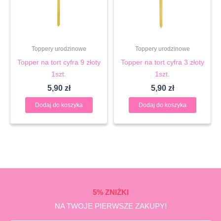
Toppery urodzinowe
Toppery urodzinowe
Topper na tort cyfra 9 złoty
Topper na tort cyfra 3 złoty
1szt.
1szt.
5,90
zł
5,90
zł
Dodaj do koszyka
Dodaj do koszyka
5% ZNIŻKI
NA TWOJE PIERWSZE ZAKUPY!