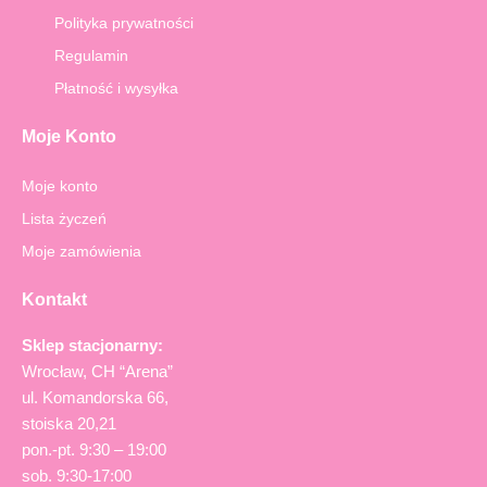
o
r
Polityka prywatności
k
a
-
m
Regulamin
f
Płatność i wysyłka
Moje Konto
Moje konto
Lista życzeń
Moje zamówienia
Kontakt
Sklep stacjonarny:
Wrocław, CH “Arena”
ul. Komandorska 66,
stoiska 20,21
pon.-pt. 9:30 – 19:00
sob. 9:30-17:00