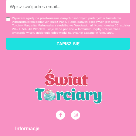
E-
mail
Wyrażam zgodę na przetwarzanie danych osobowych podanych w formularzu.
Administratorem podanych przez Pana/ Panią danych osobowych jest Świat
Torciary Margarita Malinowska z siedzibą we Wrocławiu, ul. Komandorska 66, stoiska
20-21, 53-343 Wrocław. Twoje dane podane w formularzu będą przetwarzane
wyłącznie w celu udzielenia odpowiedzi na pytanie zawarte w formularzu.
ZAPISZ SIĘ
F
I
a
n
c
s
e
t
Informacje
b
a
o
g