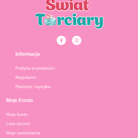
F
I
a
n
c
s
e
t
Informacje
b
a
o
g
o
r
Polityka prywatności
k
a
-
m
Regulamin
f
Płatność i wysyłka
Moje Konto
Moje konto
Lista życzeń
Moje zamówienia