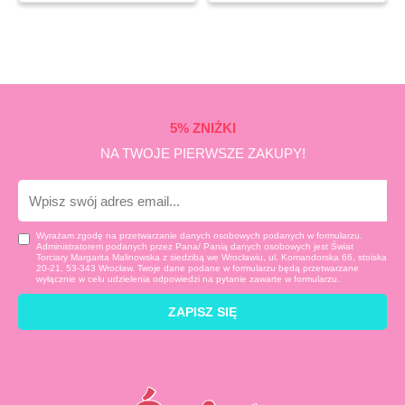
5% ZNIŻKI
NA TWOJE PIERWSZE ZAKUPY!
E-
mail
Wyrażam zgodę na przetwarzanie danych osobowych podanych w formularzu.
Administratorem podanych przez Pana/ Panią danych osobowych jest Świat
Torciary Margarita Malinowska z siedzibą we Wrocławiu, ul. Komandorska 66, stoiska
20-21, 53-343 Wrocław. Twoje dane podane w formularzu będą przetwarzane
wyłącznie w celu udzielenia odpowiedzi na pytanie zawarte w formularzu.
ZAPISZ SIĘ