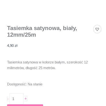
Tasiemka satynowa, biały,
12mm/25m
4,90
zł
Tasiemka satynowa w kolorze białym, szerokość 12
milimetrów, długość 25 metrów.
ilość
Dostępność:
Na stanie
Tasiemka
satynowa,
+
-
biały,