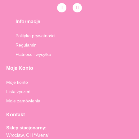
F
I
a
n
c
s
e
t
Informacje
b
a
o
g
o
r
Polityka prywatności
k
a
-
m
Regulamin
f
Płatność i wysyłka
Moje Konto
Moje konto
Lista życzeń
Moje zamówienia
Kontakt
Sklep stacjonarny:
Wrocław, CH “Arena”