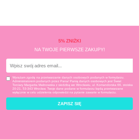
5% ZNIŻKI
NA TWOJE PIERWSZE ZAKUPY!
E-
mail
Wyrażam zgodę na przetwarzanie danych osobowych podanych w formularzu.
Administratorem podanych przez Pana/ Panią danych osobowych jest Świat
Torciary Margarita Malinowska z siedzibą we Wrocławiu, ul. Komandorska 66, stoiska
20-21, 53-343 Wrocław. Twoje dane podane w formularzu będą przetwarzane
wyłącznie w celu udzielenia odpowiedzi na pytanie zawarte w formularzu.
ZAPISZ SIĘ