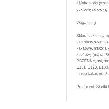
* Makaroniki (ozd
cukrową powłoką. 
Waga: 90 g
Skład: cukier, syr
skrobia ryżowa, s
kakaowe, miazga k
zbożowy (mąka PS
PSZENNY, sól, środ
E101, E120, E133,
masło kakaowe, że
Producent: Słodki 