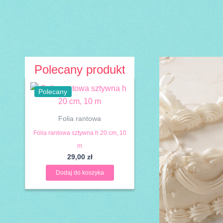
Przejdź
do
treści
Polecany produkt
Polecany
Folia rantowa
Folia rantowa sztywna h 20 cm, 10
m
29,00
zł
Dodaj do koszyka