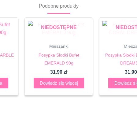
Podobne produkty
CHWILOWO
CHWIL
NIEDOSTĘPNE
NIEDOS
Mieszanki
Miesza
 MARBLE
Posypka Słodki Bufet
Posypka Słodki
EMERALD 90g
DREAMS
31,90
zł
31,9
a
Dowiedz się więcej
Dowiedz si