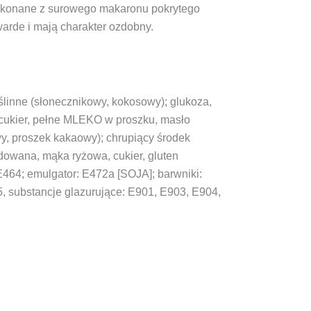
 wykonane z surowego makaronu pokrytego
arde i mają charakter ozdobny.
ślinne (słonecznikowy, kokosowy); glukoza,
cukier, pełne MLEKO w proszku, masło
, proszek kakaowy); chrupiący środek
ana, mąka ryżowa, cukier, gluten
 E464; emulgator: E472a [SOJA]; barwniki:
, substancje glazurujące: E901, E903, E904,