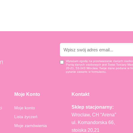
E-
mail
Wyrażam zgodę na przetwarzanie danych osobow
!
Panią danych osobowych jest Świat Torciary Marg
20-21, 53-343 Wrocław. Twoje dane podane w fo
pytanie zawarte w formularzu.
Moje Konto
Kontakt
Sklep stacjonarny:
ci
Moje konto
Wrocław, CH “Arena”
Lista życzeń
ul. Komandorska 66,
Moje zamówienia
stoiska 20,21