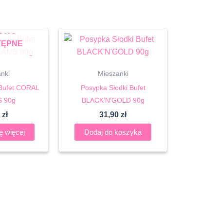
OWO
TĘPNE
nki
Mieszanki
 Bufet CORAL
Posypka Słodki Bufet
 90g
BLACK’N’GOLD 90g
0
zł
31,90
zł
ę więcej
Dodaj do koszyka