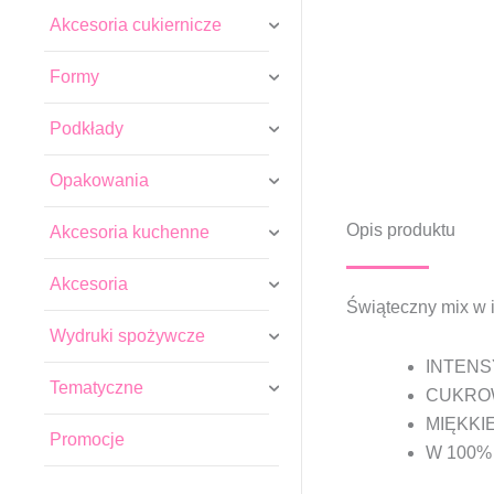
Akcesoria cukiernicze
Formy
Podkłady
Opakowania
Opis produktu
Akcesoria kuchenne
Akcesoria
Świąteczny mix w i
Wydruki spożywcze
INTEN
Tematyczne
CUKROW
MIĘKKI
Promocje
W 100%