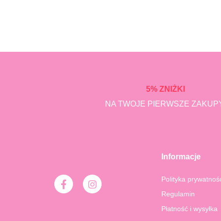
5% ZNIŻKI
NA TWOJE PIERWSZE ZAKUPY
Informacje
F
I
Polityka prywatnoś
a
n
Regulamin
c
s
e
t
Płatność i wysyłka
b
a