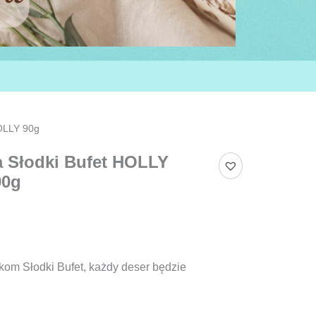
OLLY 90g
 Słodki Bufet HOLLY
90g
kom Słodki Bufet, każdy deser będzie