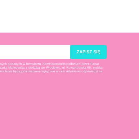
ZAPISZ SIĘ
ych podanych w formularzu. Administratorem podanych przez Pana/
arita Malinowska z siedzibą we Wrocławiu, ul. Komandorska 66, stoiska
rmularzu będą przetwarzane wyłącznie w celu udzielenia odpowiedzi na