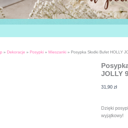
ep
»
Dekoracje
»
Posypki
»
Mieszanki
»
Posypka Słodki Bufet HOLLY J
Posypka
JOLLY 
31,90
zł
Dzięki posyp
wyjątkowy!