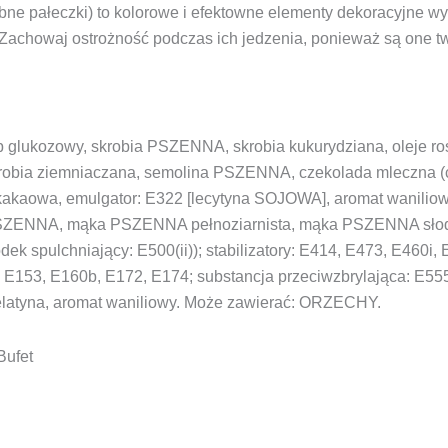
obne pałeczki) to kolorowe i efektowne elementy dekoracyjne
Zachowaj ostrożność podczas ich jedzenia, ponieważ są one tw
op glukozowy, skrobia PSZENNA, skrobia kukurydziana, oleje ro
krobia ziemniaczana, semolina PSZENNA, czekolada mleczna (
akaowa, emulgator: E322 [lecytyna SOJOWA], aromat waniliowy
ZENNA, mąka PSZENNA pełnoziarnista, mąka PSZENNA słodow
ek spulchniający: E500(ii)); stabilizatory: E414, E473, E460i,
 E153, E160b, E172, E174; substancja przeciwzbrylająca: E555
latyna, aromat waniliowy. Może zawierać: ORZECHY.
Bufet