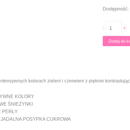
ilość
Dostępność:
Posypka
Słodki
+
-
Bufet
HOLLY
Dodaj do k
JOLLY
90g
ntensywnych kolorach zieleni i czerwieni z pięknie kontrastują
SYWNE KOLORY
E ŚNIEŻYNKI
E PERŁY
 JADALNA POSYPKA CUKROWA