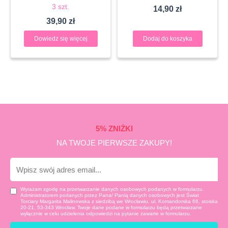
3 szt.
14,90
zł
39,90
zł
Dowiedz się więcej
Dodaj do koszyka
5% ZNIŻKI
NA TWOJE PIERWSZE ZAKUPY!
E-
mail
Wyrażam zgodę na przetwarzanie danych osobowych podanych w formularzu.
Administratorem podanych przez Pana/ Panią danych osobowych jest Świat
Torciary Margarita Malinowska z siedzibą we Wrocławiu, ul. Komandorska 66, stoiska
20-21, 53-343 Wrocław. Twoje dane podane w formularzu będą przetwarzane
wyłącznie w celu udzielenia odpowiedzi na pytanie zawarte w formularzu.