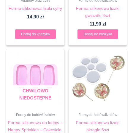
Alfabety oraz cyfry
Formy do lodów/lizaków
Forma silikonowa lizaki cyfry
Forma silikonowa lizaki
gwiazdki 3szt
14,90
zł
11,90
zł
Dodaj do koszyka
Dodaj do koszyka
CHWILOWO
NIEDOSTĘPNE
Formy do lodów/lizaków
Formy do lodów/lizaków
Forma silikonowa do lodów –
Forma silikonowa lizaki
Happy Sprinkles – Cakesicle,
okrągłe 6szt