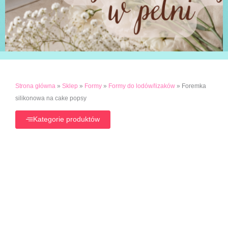
Strona główna
»
Sklep
»
Formy
»
Formy do lodów/lizaków
»
Foremka
silikonowa na cake popsy
Kategorie produktów