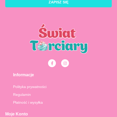
ZAPISZ SIĘ
F
I
a
n
c
s
e
t
Informacje
b
a
o
g
o
r
Polityka prywatności
k
a
-
m
Regulamin
f
Płatność i wysyłka
Moje Konto