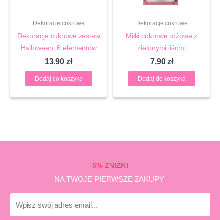
Dekoracje cukrowe
Dekoracje cukrowe
Dekoracje cukrowe zestaw
Miłki cukrowe różowe z
Halloween, 6 elementów
zielonymi liśćmi
13,90
zł
7,90
zł
Dodaj do koszyka
Dodaj do koszyka
5% ZNIŻKI
NA TWOJE PIERWSZE ZAKUPY!
E-
mail