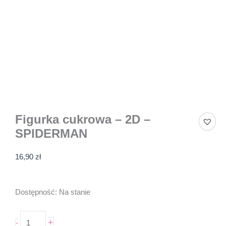
Figurka cukrowa – 2D –
SPIDERMAN
16,90
zł
ilość
Dostępność:
Na stanie
Figurka
cukrowa
+
-