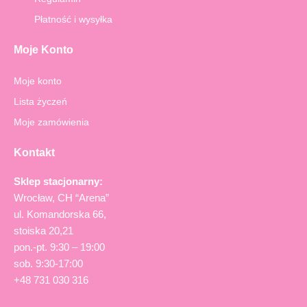
f
Płatność i wysyłka
Moje Konto
Moje konto
Lista życzeń
Moje zamówienia
Kontakt
Sklep stacjonarny:
Wrocław, CH “Arena”
ul. Komandorska 66,
stoiska 20,21
pon.-pt. 9:30 – 19:00
sob. 9:30-17:00
+48 731 030 316