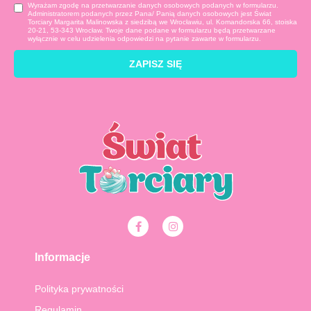
Wyrażam zgodę na przetwarzanie danych osobowych podanych w formularzu.
Administratorem podanych przez Pana/ Panią danych osobowych jest Świat
Torciary Margarita Malinowska z siedzibą we Wrocławiu, ul. Komandorska 66, stoiska
20-21, 53-343 Wrocław. Twoje dane podane w formularzu będą przetwarzane
wyłącznie w celu udzielenia odpowiedzi na pytanie zawarte w formularzu.
ZAPISZ SIĘ
F
I
a
n
c
s
e
t
Informacje
b
a
o
g
o
r
Polityka prywatności
k
a
-
m
Regulamin