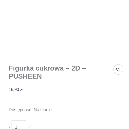
Figurka cukrowa – 2D –
PUSHEEN
16,90
zł
ilość
Dostępność:
Na stanie
Figurka
cukrowa
+
-