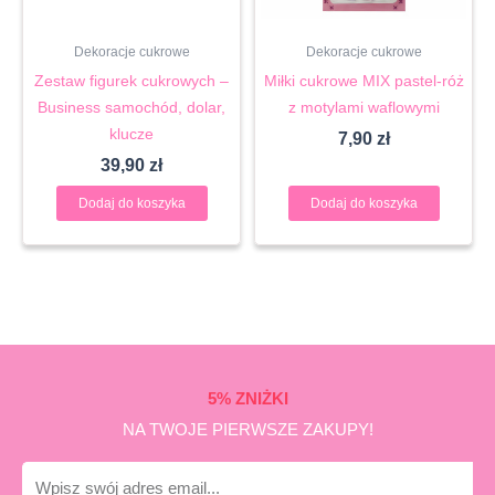
Dekoracje cukrowe
Dekoracje cukrowe
Zestaw figurek cukrowych –
Miłki cukrowe MIX pastel-róż
Business samochód, dolar,
z motylami waflowymi
klucze
7,90
zł
39,90
zł
Dodaj do koszyka
Dodaj do koszyka
5% ZNIŻKI
NA TWOJE PIERWSZE ZAKUPY!
E-