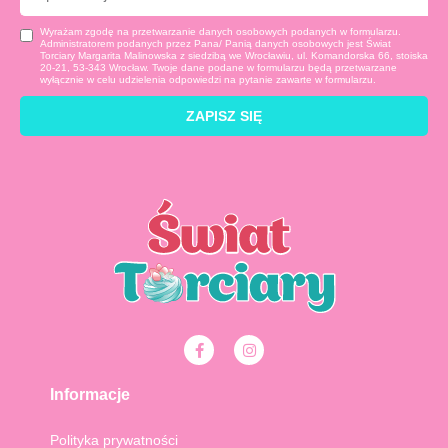
mail
Wyrażam zgodę na przetwarzanie danych osobowych podanych w formularzu.
Administratorem podanych przez Pana/ Panią danych osobowych jest Świat
Torciary Margarita Malinowska z siedzibą we Wrocławiu, ul. Komandorska 66, stoiska
20-21, 53-343 Wrocław. Twoje dane podane w formularzu będą przetwarzane
wyłącznie w celu udzielenia odpowiedzi na pytanie zawarte w formularzu.
ZAPISZ SIĘ
F
I
a
n
c
s
e
t
Informacje
b
a
o
g
o
r
Polityka prywatności
k
a