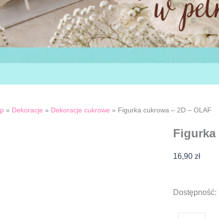
ep
»
Dekoracje
»
Dekoracje cukrowe
»
Figurka cukrowa – 2D – OLAF
Figurka
16,90
zł
ilość
Dostępność:
Figurka
cukrowa