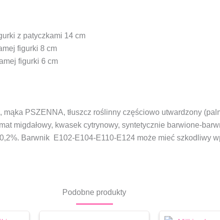
gurki z patyczkami 14 cm
mej figurki 8 cm
amej figurki 6 cm
za, mąka PSZENNA, tłuszcz roślinny częściowo utwardzony (pa
mat migdałowy, kwasek cytrynowy, syntetycznie barwione-ba
,2%. Barwnik E102-E104-E110-E124 może mieć szkodliwy wpły
Podobne produkty