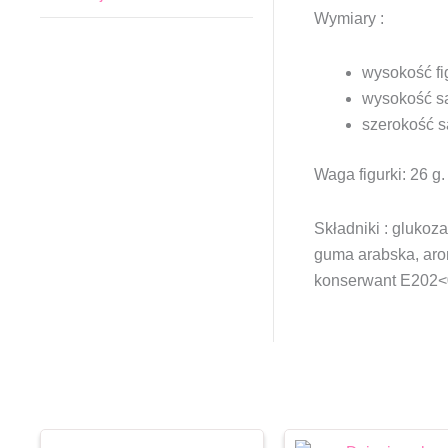
Wymiary :
wysokość fi
wysokość sa
szerokość s
Waga figurki: 26 g.
Składniki : gluko
guma arabska, aro
konserwant E202<0