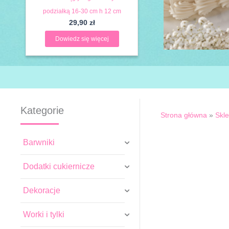
podziałką 16-30 cm h 12 cm
29,90
zł
Dowiedz się więcej
Kategorie
Strona główna
»
Skl
Barwniki
Dodatki cukiernicze
Dekoracje
Worki i tylki