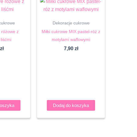
cukrowe
Dekoracje cukrowe
e różowe z
Miłki cukrowe MIX pastel-róż z
 liśćmi
motylami waflowymi
zł
7,90
zł
koszyka
Dodaj do koszyka