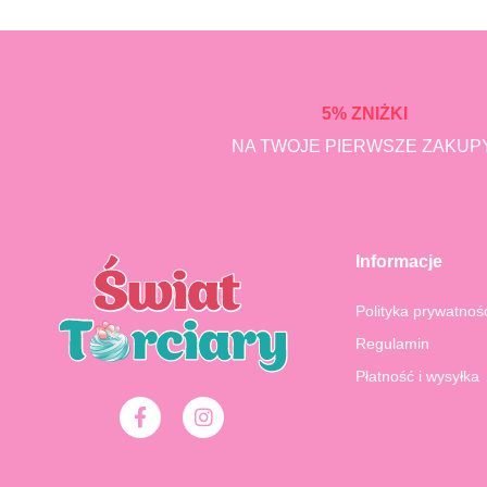
5% ZNIŻKI
NA TWOJE PIERWSZE ZAKUPY
Informacje
Polityka prywatnoś
Regulamin
Płatność i wysyłka
F
I
a
n
c
s
e
t