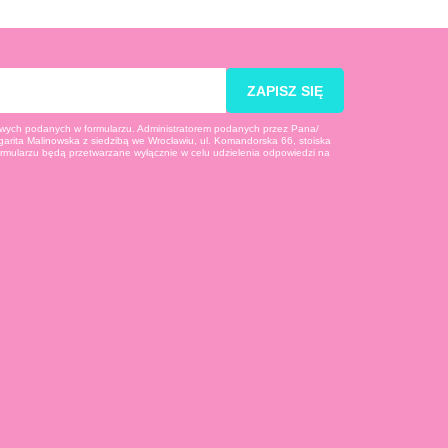
ZAPISZ SIĘ
ych podanych w formularzu. Administratorem podanych przez Pana/
arita Malinowska z siedzibą we Wrocławiu, ul. Komandorska 66, stoiska
rmularzu będą przetwarzane wyłącznie w celu udzielenia odpowiedzi na