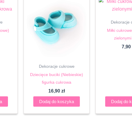
we
Dekoracje 
żowe)
Miłki cukrow
zielonymi
7,90
Dekoracje cukrowe
Dziecięce buciki (Niebieskie)
figurka cukrowa
16,90
zł
a
Dodaj do koszyka
Dodaj do 