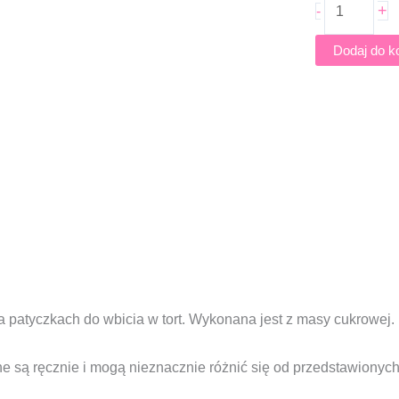
+
-
-
2D
Dodaj do k
-
OLAF
 patyczkach do wbicia w tort. Wykonana jest z masy cukrowej.
 są ręcznie i mogą nieznacznie różnić się od przedstawionych 