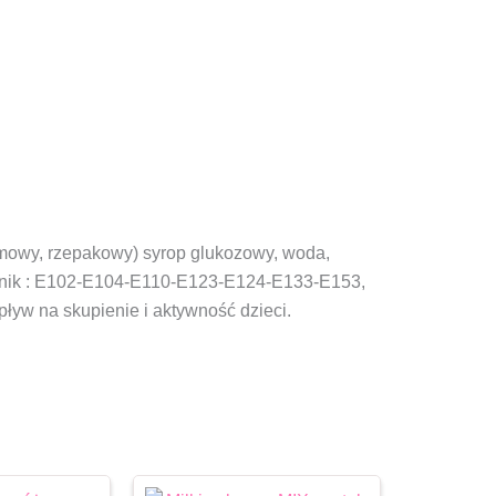
lmowy, rzepakowy) syrop glukozowy, woda,
rwnik : E102-E104-E110-E123-E124-E133-E153,
w na skupienie i aktywność dzieci.