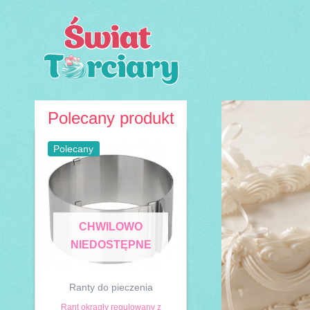
Przejdź
do
treści
Polecany produkt
Polecany
CHWILOWO
NIEDOSTĘPNE
Ranty do pieczenia
Rant okrągły regulowany z