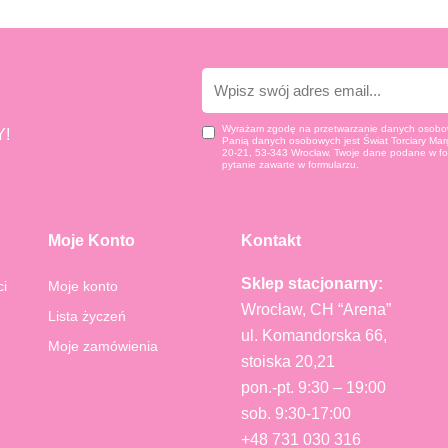
E-
mail
Wyrażam zgodę na przetwarzanie danych osobow
!
Panią danych osobowych jest Świat Torciary Marg
20-21, 53-343 Wrocław. Twoje dane podane w fo
pytanie zawarte w formularzu.
Moje Konto
Kontakt
Sklep stacjonarny:
ci
Moje konto
Wrocław, CH “Arena”
Lista życzeń
ul. Komandorska 66,
Moje zamówienia
stoiska 20,21
pon.-pt. 9:30 – 19:00
sob. 9:30-17:00
+48 731 030 316