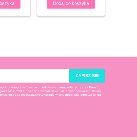
koszyka
Dodaj do koszyka
ZAPISZ SIĘ
ych podanych w formularzu. Administratorem podanych przez Pana/
arita Malinowska z siedzibą we Wrocławiu, ul. Komandorska 66, stoiska
rmularzu będą przetwarzane wyłącznie w celu udzielenia odpowiedzi na