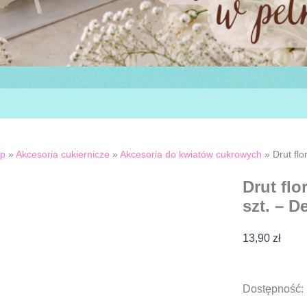
ep
»
Akcesoria cukiernicze
»
Akcesoria do kwiatów cukrowych
»
Drut flo
Drut flo
szt. – D
13,90
zł
ilość
Dostępność:
Drut