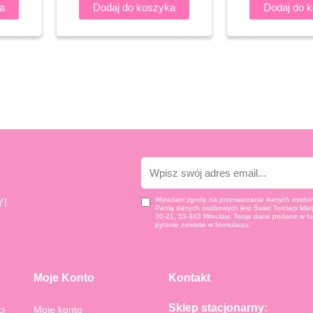
a
Dodaj do koszyka
Dodaj do 
E-
mail
Wyrażam zgodę na przetwarzanie danych osobow
!
Panią danych osobowych jest Świat Torciary Marg
20-21, 53-343 Wrocław. Twoje dane podane w fo
pytanie zawarte w formularzu.
Moje Konto
Kontakt
Sklep stacjonarny:
ci
Moje konto