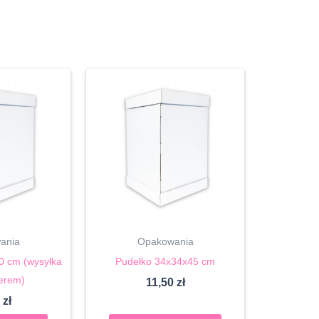
ania
Opakowania
0 cm (wysyłka
Pudełko 34x34x45 cm
ierem)
11,50
zł
0
zł