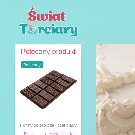
Przejdź
do
treści
Polecany produkt
Polecany
Formy do tabliczek czekolady
Forma do tabliczek czekolady