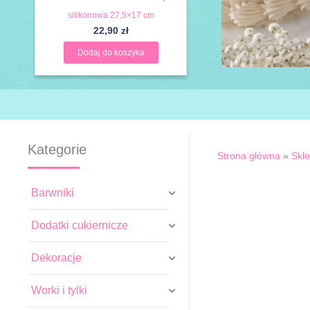
silikonowa 27,5×17 cm
22,90
zł
Dodaj do koszyka
Kategorie
Strona główna
»
Skl
Barwniki
Dodatki cukiernicze
Dekoracje
Worki i tylki